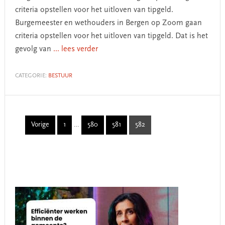
criteria opstellen voor het uitloven van tipgeld.
Burgemeester en wethouders in Bergen op Zoom gaan
criteria opstellen voor het uitloven van tipgeld. Dat is het
gevolg van
... lees verder
CATEGORIE:
BESTUUR
Interim
Vorige
1
…
580
581
582
Page
Page
Page
Page
pages
omitted
Primary
Sidebar