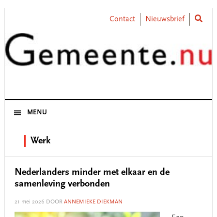
Skip
Skip
Skip
Skip
to
to
to
to
Contact
Nieuwsbrief
primary
main
primary
footer
navigation
content
sidebar
MENU
Werk
Nederlanders minder met elkaar en de
samenleving verbonden
21 mei 2026
DOOR
ANNEMIEKE DIEKMAN