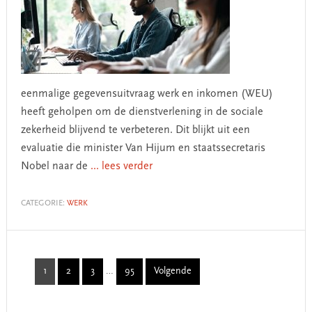
eenmalige gegevensuitvraag werk en inkomen (WEU)
heeft geholpen om de dienstverlening in de sociale
zekerheid blijvend te verbeteren. Dit blijkt uit een
evaluatie die minister Van Hijum en staatssecretaris
Nobel naar de
... lees verder
CATEGORIE:
WERK
Interim
1
2
3
…
95
Volgende
Page
Page
Page
Page
pages
omitted