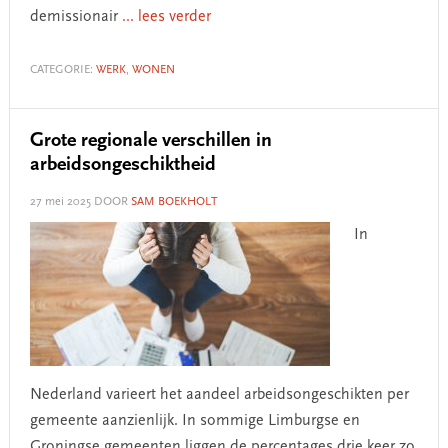
demissionair
... lees verder
CATEGORIE:
WERK
,
WONEN
Grote regionale verschillen in
arbeidsongeschiktheid
27 mei 2025
DOOR
SAM BOEKHOLT
In
Nederland varieert het aandeel arbeidsongeschikten per
gemeente aanzienlijk. In sommige Limburgse en
Groningse gemeenten liggen de percentages drie keer zo