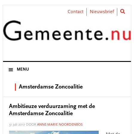
Skip
Skip
Skip
Skip
to
to
to
to
Contact
Nieuwsbrief
primary
main
primary
footer
navigation
content
sidebar
MENU
Amsterdamse Zoncoalitie
Ambitieuze verduurzaming met de
Amsterdamse Zoncoalitie
31 juli 2017
DOOR
ANNE-MARIE NOORDENBOS