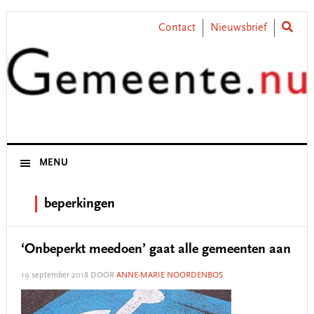
Skip
Skip
Skip
Skip
to
to
to
to
Contact
Nieuwsbrief
primary
main
primary
footer
navigation
content
sidebar
MENU
beperkingen
‘Onbeperkt meedoen’ gaat alle gemeenten aan
19 september 2018
DOOR
ANNE-MARIE NOORDENBOS