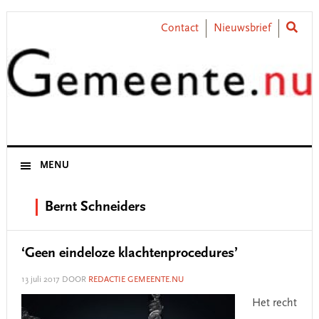
Skip
Skip
Skip
Skip
to
to
to
to
Contact
Nieuwsbrief
primary
main
primary
footer
navigation
content
sidebar
MENU
Bernt Schneiders
‘Geen eindeloze klachtenprocedures’
13 juli 2017
DOOR
REDACTIE GEMEENTE.NU
Het recht