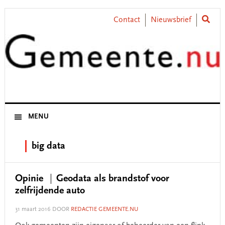
Skip
Skip
Skip
Skip
to
to
to
to
Contact
Nieuwsbrief
primary
main
primary
footer
navigation
content
sidebar
MENU
big data
Opinie
Geodata als brandstof voor
zelfrijdende auto
31 maart 2016
DOOR
REDACTIE GEMEENTE.NU