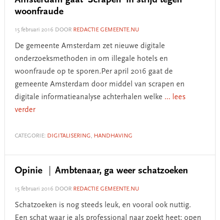
Amsterdam gaat ‘Scrapen’ in strijd tegen
woonfraude
15 februari 2016
DOOR
REDACTIE GEMEENTE.NU
De gemeente Amsterdam zet nieuwe digitale
onderzoeksmethoden in om illegale hotels en
woonfraude op te sporen.Per april 2016 gaat de
gemeente Amsterdam door middel van scrapen en
digitale informatieanalyse achterhalen welke
... lees
verder
CATEGORIE:
DIGITALISERING
,
HANDHAVING
Opinie
Ambtenaar, ga weer schatzoeken
15 februari 2016
DOOR
REDACTIE GEMEENTE.NU
Schatzoeken is nog steeds leuk, en vooral ook nuttig.
Een schat waar je als professional naar zoekt heet: open