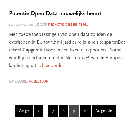
Potentie Open Data nauwelijks benut
24 november 2015
DOOR
REDACTIE GEMEENTE.NU
Met goede toepassingen van open data zouden de
overheden in EU tot 1,7 miljard euro kunnen besparenDat
rekent Capgemini voor in een tweetal rapporten. Daarin
wordt geconcludeerd dat in slechts 32% van de Europese
landen op dit
... lees verder
CATEGORIE:
AI
,
BESTUUR
Interim
Vorige
1
…
7
8
9
10
Volgende
Page
Page
Page
Page
Page
pages
omitted