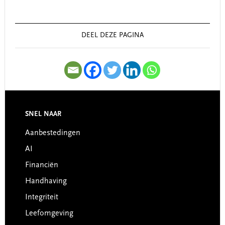
Primary
Sidebar
DEEL DEZE PAGINA
SNEL NAAR
Footer
Aanbestedingen
AI
Financiën
Handhaving
Integriteit
Leefomgeving