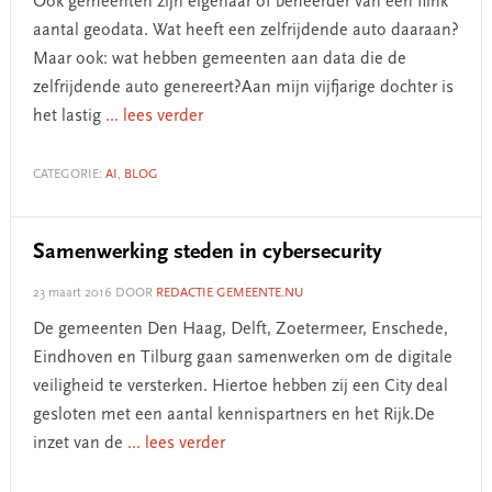
Ook gemeenten zijn eigenaar of beheerder van een flink
aantal geodata. Wat heeft een zelfrijdende auto daaraan?
Maar ook: wat hebben gemeenten aan data die de
zelfrijdende auto genereert?Aan mijn vijfjarige dochter is
het lastig
... lees verder
CATEGORIE:
AI
,
BLOG
Samenwerking steden in cybersecurity
23 maart 2016
DOOR
REDACTIE GEMEENTE.NU
De gemeenten Den Haag, Delft, Zoetermeer, Enschede,
Eindhoven en Tilburg gaan samenwerken om de digitale
veiligheid te versterken. Hiertoe hebben zij een City deal
gesloten met een aantal kennispartners en het Rijk.De
inzet van de
... lees verder