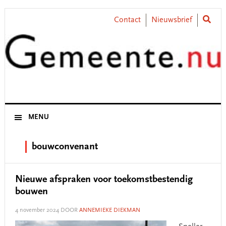
Skip
Skip
Skip
Skip
to
to
to
to
Contact
Nieuwsbrief
primary
main
primary
footer
navigation
content
sidebar
MENU
bouwconvenant
Nieuwe afspraken voor toekomstbestendig
bouwen
4 november 2024
DOOR
ANNEMIEKE DIEKMAN