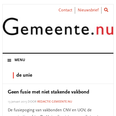
Skip
Skip
Skip
Skip
to
to
to
to
Contact
Nieuwsbrief
primary
main
primary
footer
navigation
content
sidebar
MENU
de unie
Geen fusie met niet stakende vakbond
13 januari 2015
DOOR
REDACTIE GEMEENTE.NU
De fusiepoging van vakbonden CNV en UOV, de