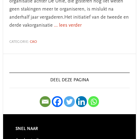
organisatie achter De Unie, die gisteren nog liet weten
geen stakingen meer te organiseren, is mislukt na
anderhalf jaar vergaderen.Het initiatief van de tweede en
derde vakorganisatie
... lees verder
CATEGORIE:
CAO
Primary
Sidebar
DEEL DEZE PAGINA
SNEL NAAR
Footer