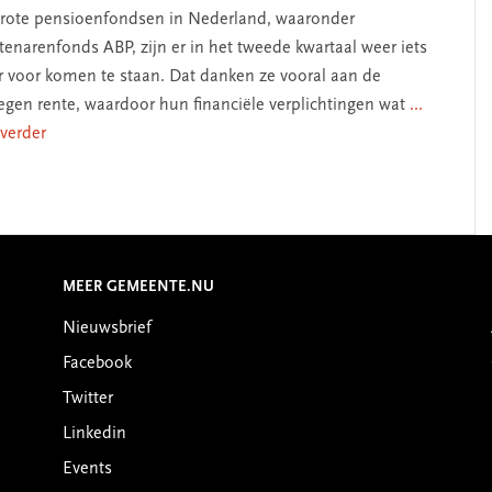
rote pensioenfondsen in Nederland, waaronder
enarenfonds ABP, zijn er in het tweede kwartaal weer iets
r voor komen te staan. Dat danken ze vooral aan de
egen rente, waardoor hun financiële verplichtingen wat
...
 verder
MEER GEMEENTE.NU
Nieuwsbrief
Facebook
Twitter
Linkedin
Events