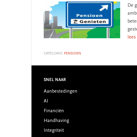
De g
ambt
bete
gest
lees
CATEGORIE:
PENSIOEN
SNEL NAAR
Footer
Aanbestedingen
AI
Financiën
Handhaving
Integriteit