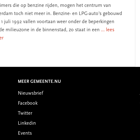
imers die op benzine rijden, mogen het centrum van
erdam toch niet meer in. Benzine- en LPG-auto’s gebouwd
 1 juli 1992 vallen voortaan weer onder de beperkingen
de milieuzone in de binnenstad, zo staat in een
... lees
er
MEER GEMEENTE.NU
Nieuwsbrief
Facebook
Twitter
Linkedin
Events