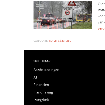
Oldt
Rott
vóór
van 
verd
CATEGORIE:
RUIMTE & MILIEU
SNEL NAAR
Footer
Aanbestedingen
AI
Financiën
Handhaving
Integriteit