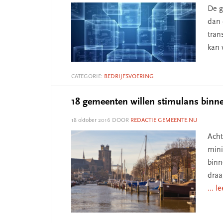
De g
dan 
tran
kan 
CATEGORIE:
BEDRIJFSVOERING
18 gemeenten willen stimulans bin
18 oktober 2016
DOOR
REDACTIE GEMEENTE.NU
Acht
mini
binn
draa
... l