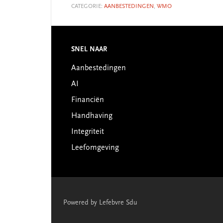
CATEGORIE:
AANBESTEDINGEN
,
WMO
SNEL NAAR
Footer
Aanbestedingen
AI
Financiën
Handhaving
Integriteit
Leefomgeving
Powered by Lefebvre Sdu