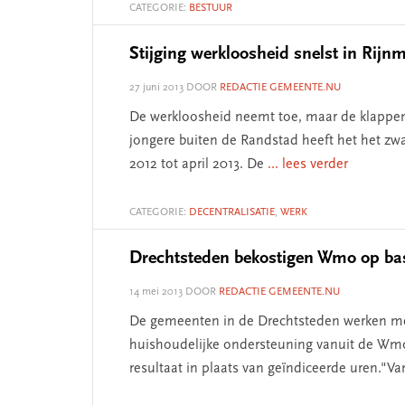
CATEGORIE:
BESTUUR
Stijging werkloosheid snelst in Rij
27 juni 2013
DOOR
REDACTIE GEMEENTE.NU
De werkloosheid neemt toe, maar de klappen 
jongere buiten de Randstad heeft het het zwaar
2012 tot april 2013. De
... lees verder
CATEGORIE:
DECENTRALISATIE
,
WERK
Drechtsteden bekostigen Wmo op bas
14 mei 2013
DOOR
REDACTIE GEMEENTE.NU
De gemeenten in de Drechtsteden werken me
huishoudelijke ondersteuning vanuit de Wmo.
resultaat in plaats van geïndiceerde uren."Va