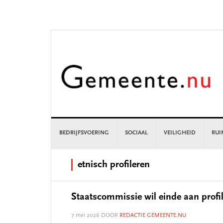
Skip
Skip
Skip
Skip
to
to
to
to
primary
main
primary
footer
navigation
content
sidebar
BEDRIJFSVOERING
SOCIAAL
VEILIGHEID
RUI
etnisch profileren
Staatscommissie wil einde aan profi
7 mei 2026
DOOR
REDACTIE GEMEENTE.NU