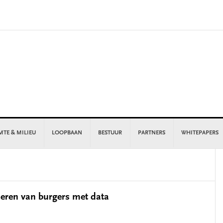
MTE & MILIEU
LOOPBAAN
BESTUUR
PARTNERS
WHITEPAPERS
P
S
leren van burgers met data