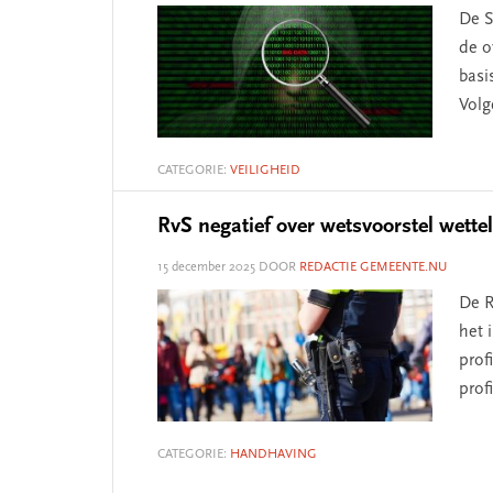
De S
de o
basi
Volg
CATEGORIE:
VEILIGHEID
RvS negatief over wetsvoorstel wettel
15 december 2025
DOOR
REDACTIE GEMEENTE.NU
De R
het 
prof
prof
CATEGORIE:
HANDHAVING