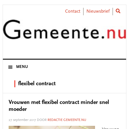
Skip
Skip
Skip
Skip
to
to
to
to
Contact
Nieuwsbrief
primary
main
primary
footer
navigation
content
sidebar
MENU
flexibel contract
Vrouwen met flexibel contract minder snel
moeder
27 september 2017
DOOR
REDACTIE GEMEENTE.NU