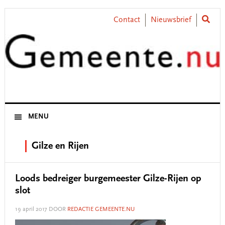
Skip
Skip
Skip
Skip
to
to
to
to
Contact
Nieuwsbrief
primary
main
primary
footer
navigation
content
sidebar
MENU
Gilze en Rijen
Loods bedreiger burgemeester Gilze-Rijen op
slot
19 april 2017
DOOR
REDACTIE GEMEENTE.NU