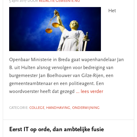
5 april 2017
DOOR
REDACTIE GEMEENTE.NU
Het
Openbaar Ministerie in Breda gaat wapenhandelaar Jan
B. uit Hulten alsnog vervolgen voor bedreiging van
burgemeester Jan Boelhouwer van Gilze-Rijen, een
gemeenteambtenaar en een politieagent. Een
woordvoerster heeft dat gezegd
... lees verder
CATEGORIE:
COLLEGE
,
HANDHAVING
,
ONDERMIJNING
Eerst IT op orde, dan ambtelijke fusie