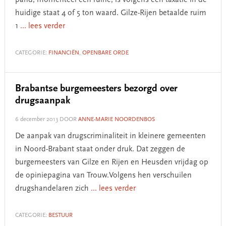
pand, momenteel een ruïne, is volgens een taxatie in de
huidige staat 4 of 5 ton waard. Gilze-Rijen betaalde ruim
1
... lees verder
CATEGORIE:
FINANCIËN
,
OPENBARE ORDE
Brabantse burgemeesters bezorgd over
drugsaanpak
6 december 2013
DOOR
ANNE-MARIE NOORDENBOS
De aanpak van drugscriminaliteit in kleinere gemeenten
in Noord-Brabant staat onder druk. Dat zeggen de
burgemeesters van Gilze en Rijen en Heusden vrijdag op
de opiniepagina van Trouw.Volgens hen verschuilen
drugshandelaren zich
... lees verder
CATEGORIE:
BESTUUR