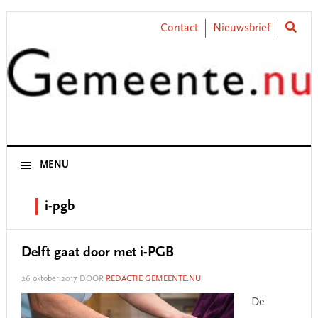
Skip
Skip
Skip
Skip
to
to
to
to
Contact
Nieuwsbrief
primary
main
primary
footer
navigation
content
sidebar
MENU
i-pgb
Delft gaat door met i-PGB
26 oktober 2017
DOOR
REDACTIE GEMEENTE.NU
De