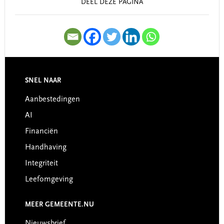
DEEL DEZE PAGINA
SNEL NAAR
Footer
Aanbestedingen
AI
Financiën
Handhaving
Integriteit
Leefomgeving
MEER GEMEENTE.NU
Nieuwsbrief