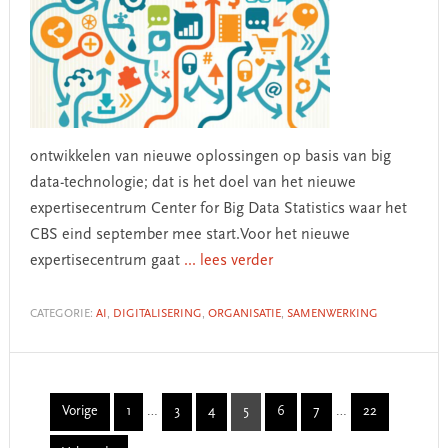
ontwikkelen van nieuwe oplossingen op basis van big
data-technologie; dat is het doel van het nieuwe
expertisecentrum Center for Big Data Statistics waar het
CBS eind september mee start.Voor het nieuwe
expertisecentrum gaat
... lees verder
CATEGORIE:
AI
,
DIGITALISERING
,
ORGANISATIE
,
SAMENWERKING
Interim
Interim
Vorige
1
…
3
4
5
6
7
…
22
Page
Page
Page
Page
Page
Page
Page
pages
pages