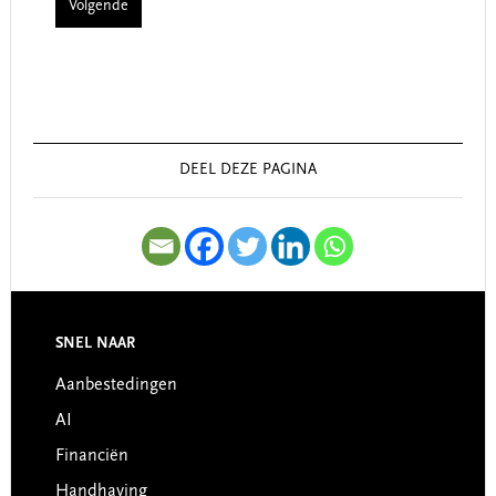
Volgende
omitted
omitted
Primary
Sidebar
DEEL DEZE PAGINA
SNEL NAAR
Footer
Aanbestedingen
AI
Financiën
Handhaving