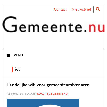
Skip
Skip
Skip
Skip
to
to
to
to
Contact
Nieuwsbrief
primary
main
primary
footer
navigation
content
sidebar
MENU
ict
Landelijke wifi voor gemeenteambtenaren
14 oktober 2016
DOOR
REDACTIE GEMEENTE.NU