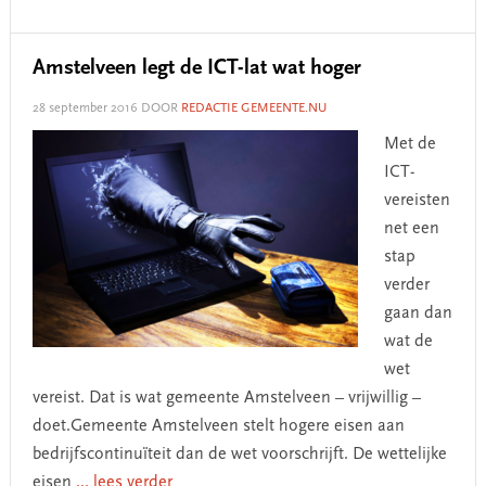
Amstelveen legt de ICT-lat wat hoger
28 september 2016
DOOR
REDACTIE GEMEENTE.NU
Met de
ICT-
vereisten
net een
stap
verder
gaan dan
wat de
wet
vereist. Dat is wat gemeente Amstelveen – vrijwillig –
doet.Gemeente Amstelveen stelt hogere eisen aan
bedrijfscontinuïteit dan de wet voorschrijft. De wettelijke
eisen
... lees verder