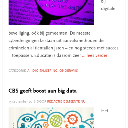
bij
digitale
beveiliging, óók bij gemeenten. De meeste
cyberdreigingen bestaan uit aanvalsmethoden die
criminelen al tientallen jaren – en nog steeds met succes
– toepassen. Educatie is daarom zeer
... lees verder
CATEGORIE:
AI
,
DIGITALISERING
,
ONDERWIJS
CBS geeft boost aan big data
15 september 2016
DOOR
REDACTIE GEMEENTE.NU
Het