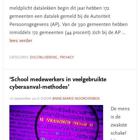
meldplicht datalekken begin dit jaar hebben 172
gemeenten een datalek gemeld bij de Autoriteit
Persoonsgegevens (AP). Van de 390 gemeenten hebben
inmiddels 172 gemeenten (44 procent) zich bij de AP
...
lees verder
CATEGORIE:
DIGITALISERING
,
PRIVACY
‘School medewerkers in veelgebruikte
cyberaanval-methodes’
16 september 2016
DOOR
ANNE-MARIE NOORDENBOS
De mens
is de
zwakste
schakel