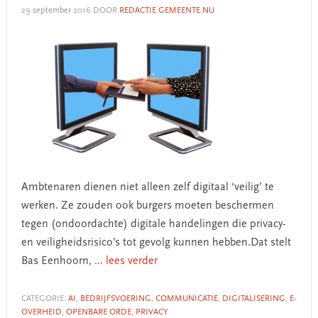
29 september 2016
DOOR
REDACTIE GEMEENTE.NU
Ambtenaren dienen niet alleen zelf digitaal ‘veilig’ te
werken. Ze zouden ook burgers moeten beschermen
tegen (ondoordachte) digitale handelingen die privacy-
en veiligheidsrisico’s tot gevolg kunnen hebben.Dat stelt
Bas Eenhoorn,
... lees verder
CATEGORIE:
AI
,
BEDRIJFSVOERING
,
COMMUNICATIE
,
DIGITALISERING
,
E-
OVERHEID
,
OPENBARE ORDE
,
PRIVACY