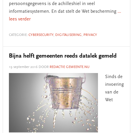
persoonsgegevens is de achilleshiel in veel
informatiesystemen. En dat stelt de Wet bescherming
...
lees verder
CATEGORIE:
CYBERSECURITY
,
DIGITALISERING
,
PRIVACY
Bijna helft gemeenten reeds datalek gemeld
19 september 2016
DOOR
REDACTIE GEMEENTE.NU
Sinds de
invoering
van de
Wet