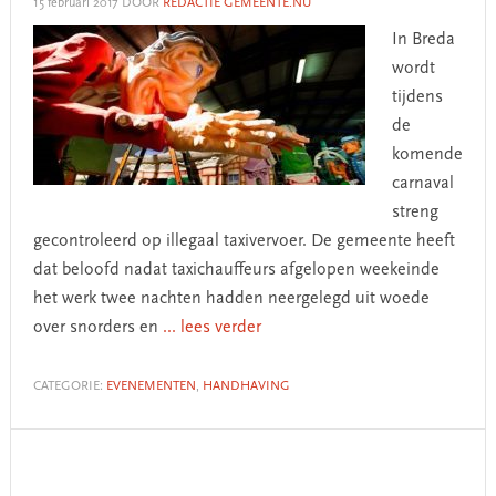
15 februari 2017
DOOR
REDACTIE GEMEENTE.NU
In Breda
wordt
tijdens
de
komende
carnaval
streng
gecontroleerd op illegaal taxivervoer. De gemeente heeft
dat beloofd nadat taxichauffeurs afgelopen weekeinde
het werk twee nachten hadden neergelegd uit woede
over snorders en
... lees verder
CATEGORIE:
EVENEMENTEN
,
HANDHAVING
Primary
Sidebar