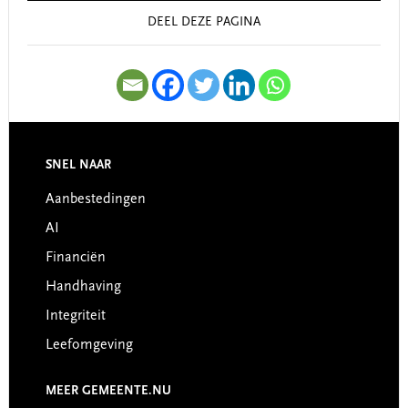
DEEL DEZE PAGINA
SNEL NAAR
Footer
Aanbestedingen
AI
Financiën
Handhaving
Integriteit
Leefomgeving
MEER GEMEENTE.NU