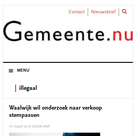
Skip
Skip
Skip
Skip
to
to
to
to
Contact
Nieuwsbrief
primary
main
primary
footer
navigation
content
sidebar
MENU
illegaal
Waalwijk wil onderzoek naar verkoop
stempassen
16 maart 2018
DOOR ANP