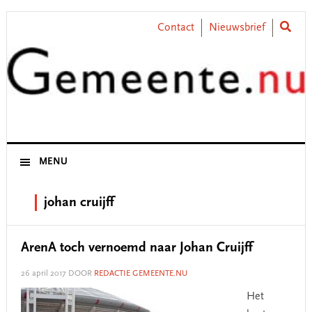
Skip
Skip
Skip
Skip
to
to
to
to
Contact
Nieuwsbrief
primary
main
primary
footer
navigation
content
sidebar
MENU
johan cruijff
ArenA toch vernoemd naar Johan Cruijff
26 april 2017
DOOR
REDACTIE GEMEENTE.NU
Het