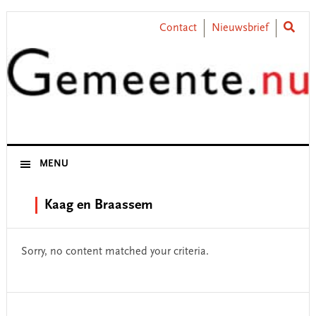
Skip
Skip
Skip
Skip
to
to
to
to
Contact
Nieuwsbrief
primary
main
primary
footer
navigation
content
sidebar
MENU
Kaag en Braassem
Sorry, no content matched your criteria.
Primary