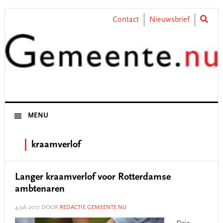
Skip
Skip
Skip
Skip
to
to
to
to
Contact
Nieuwsbrief
primary
main
primary
footer
navigation
content
sidebar
MENU
kraamverlof
Langer kraamverlof voor Rotterdamse
ambtenaren
4 juli 2017
DOOR
REDACTIE GEMEENTE.NU