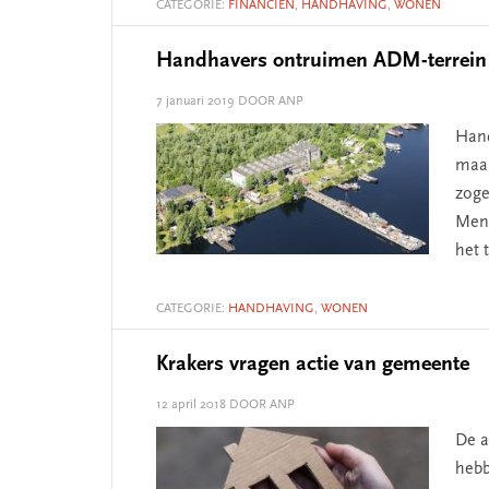
CATEGORIE:
FINANCIËN
,
HANDHAVING
,
WONEN
Handhavers ontruimen ADM-terrein
7 januari 2019
DOOR ANP
Hand
maan
zoge
Mens
het 
CATEGORIE:
HANDHAVING
,
WONEN
Krakers vragen actie van gemeente
12 april 2018
DOOR ANP
De a
hebb