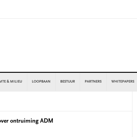
MTE & MILIEU
LOOPBAAN
BESTUUR
PARTNERS
WHITEPAPERS
P
S
 over ontruiming ADM