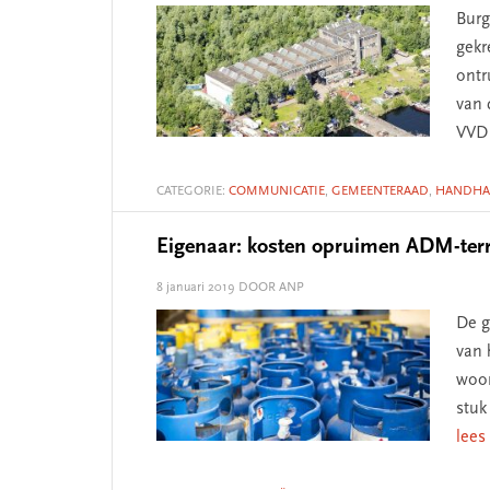
Burg
gekr
ontr
van 
VV
CATEGORIE:
COMMUNICATIE
,
GEMEENTERAAD
,
HANDHA
Eigenaar: kosten opruimen ADM-ter
8 januari 2019
DOOR ANP
De g
van 
woor
stuk
lees