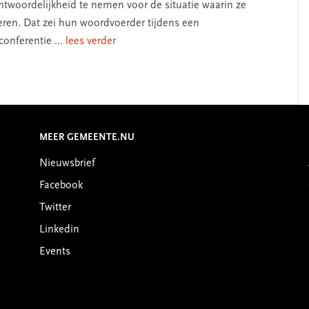
ntwoordelijkheid te nemen voor de situatie waarin ze
eren. Dat zei hun woordvoerder tijdens een
conferentie
... lees verder
MEER GEMEENTE.NU
Nieuwsbrief
Facebook
Twitter
Linkedin
Events