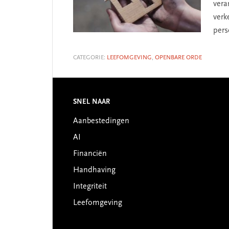
vera
verk
pers
CATEGORIE:
LEEFOMGEVING
,
OPENBARE ORDE
SNEL NAAR
Footer
Aanbestedingen
AI
Financiën
Handhaving
Integriteit
Leefomgeving