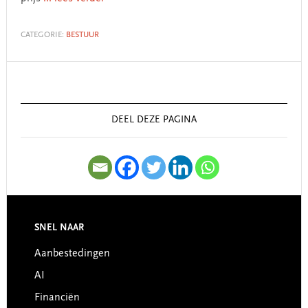
CATEGORIE:
BESTUUR
Primary
Sidebar
DEEL DEZE PAGINA
SNEL NAAR
Footer
Aanbestedingen
AI
Financiën