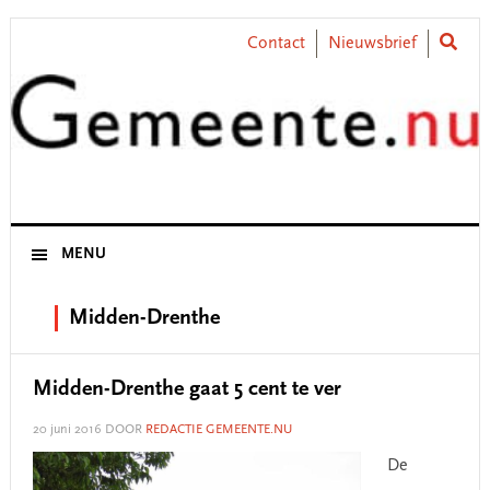
Skip
Skip
Skip
Skip
to
to
to
to
Contact
Nieuwsbrief
primary
main
primary
footer
navigation
content
sidebar
MENU
Midden-Drenthe
Midden-Drenthe gaat 5 cent te ver
20 juni 2016
DOOR
REDACTIE GEMEENTE.NU
De