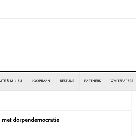
MTE & MILIEU
LOOPBAAN
BESTUUR
PARTNERS
WHITEPAPERS
P
S
e met dorpendemocratie