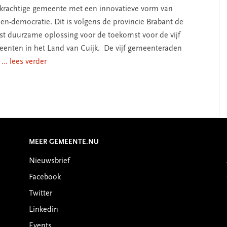
krachtige gemeente met een innovatieve vorm van
en-democratie. Dit is volgens de provincie Brabant de
t duurzame oplossing voor de toekomst voor de vijf
enten in het Land van Cuijk. De vijf gemeenteraden
n
... lees verder
MEER GEMEENTE.NU
Nieuwsbrief
Facebook
Twitter
Linkedin
Events