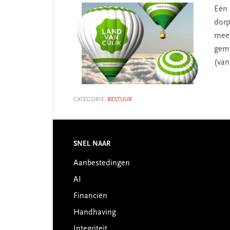
Één 
dorp
mees
geme
(va
CATEGORIE:
BESTUUR
SNEL NAAR
Footer
Aanbestedingen
AI
Financiën
Handhaving
Integriteit