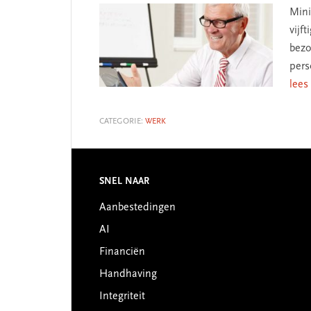
Mini
vijf
bezo
pers
lees
CATEGORIE:
WERK
SNEL NAAR
Footer
Aanbestedingen
AI
Financiën
Handhaving
Integriteit