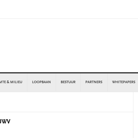
MTE & MILIEU
LOOPBAAN
BESTUUR
PARTNERS
WHITEPAPERS
P
S
 UWV