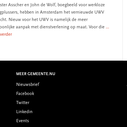
ster Asscher en John de Wolf, boegbeeld voor werkloze
tigplussers, hebben in Amsterdam het vernieuwde UWV
cht. Nieuw voor het UWV is namelijk de meer
oonlijke aanpak met dienstverlening op maat. Voor die
...
 verder
MEER GEMEENTE.NU
Nieuwsbrief
Facebook
Twitter
Linkedin
Events