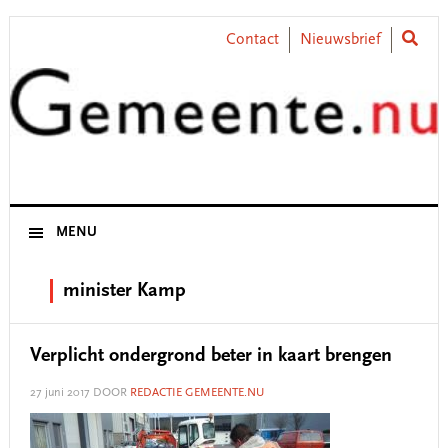
Skip
Skip
Skip
Skip
to
to
to
to
Contact
Nieuwsbrief
primary
main
primary
footer
navigation
content
sidebar
MENU
minister Kamp
Verplicht ondergrond beter in kaart brengen
27 juni 2017
DOOR
REDACTIE GEMEENTE.NU