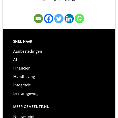
DEEL DEZE PAGINA
SNEL NAAR
Footer
Aanbestedingen
AI
Financiën
Handhaving
Integriteit
Leefomgeving
MEER GEMEENTE.NU
Nieuwsbrief