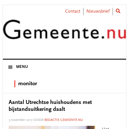
Skip
Skip
Skip
Skip
to
to
to
to
Contact
Nieuwsbrief
primary
main
primary
footer
navigation
content
sidebar
MENU
monitor
Aantal Utrechtse huishoudens met
bijstandsuitkering daalt
3 november 2017
DOOR
REDACTIE GEMEENTE.NU