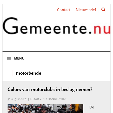
Skip
Skip
Skip
Skip
to
to
to
to
Contact
Nieuwsbrief
primary
main
primary
footer
navigation
content
sidebar
MENU
motorbende
Colors van motorclubs in beslag nemen?
30 augustus 2019
DOOR VIND HANDHAVING
De