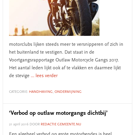
motorclubs lijken steeds meer te versnipperen of zich in
het buitenland te vestigen. Dat staat in de
Voortgangsrapportage Outlaw Motorcycle Gangs 2017.
Het aantal leden lijkt ook af te vlakken en daarmee lijkt
de stevige
... lees verder
CATEGORIE:
HANDHAVING
,
ONDERMIJNING
‘Verbod op outlaw motorgangs dichtbij’
21 april 2016
DOOR
REDACTIE GEMEENTE.NU
Een algeheel verbod op grote motorbendes is heel