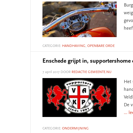
Burg
weig
gevo
heef
CATEGORIE:
HANDHAVING
,
OPENBARE ORDE
Enschede grijpt in, supportershome 
7 april 2017
DOOR
REDACTIE GEMEENTE.NU
Het 
hand
Veld
De v
... l
CATEGORIE:
ONDERMIJNING