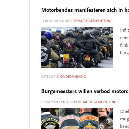
Motorbendes manifesteren zich in h
13 maart 2017
DOOR
REDACTIE GEMEENTE.NU
Infi
neem
flin
burg
CATEGORIE:
ONDERMIJNING
Burgemeesters willen verbod motorc
2 november 2016
DOOR
REDACTIE GEMEENTE.NU
Drie
moge
bend