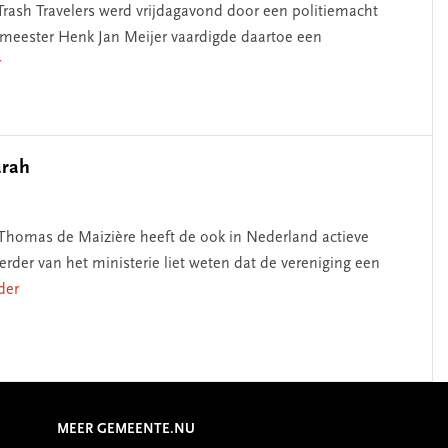
Trash Travelers werd vrijdagavond door een politiemacht
emeester Henk Jan Meijer vaardigde daartoe een
r
arah
Thomas de Maizière heeft de ook in Nederland actieve
er van het ministerie liet weten dat de vereniging een
rder
MEER GEMEENTE.NU