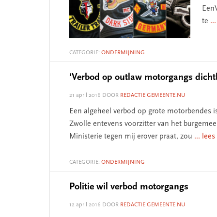
EenV
te
..
CATEGORIE:
ONDERMIJNING
‘Verbod op outlaw motorgangs dichtb
21 april 2016
DOOR
REDACTIE GEMEENTE.NU
Een algeheel verbod op grote motorbendes is
Zwolle entevens voorzitter van het burgeme
Ministerie tegen mij erover praat, zou
... lee
CATEGORIE:
ONDERMIJNING
Politie wil verbod motorgangs
12 april 2016
DOOR
REDACTIE GEMEENTE.NU