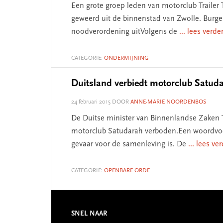
Een grote groep leden van motorclub Trailer 
geweerd uit de binnenstad van Zwolle. Burg
noodverordening uitVolgens de
... lees verde
CATEGORIE:
ONDERMIJNING
Duitsland verbiedt motorclub Satud
24 februari 2015
DOOR
ANNE-MARIE NOORDENBOS
De Duitse minister van Binnenlandse Zaken 
motorclub Satudarah verboden.Een woordvoerd
gevaar voor de samenleving is. De
... lees ve
CATEGORIE:
OPENBARE ORDE
SNEL NAAR
Footer