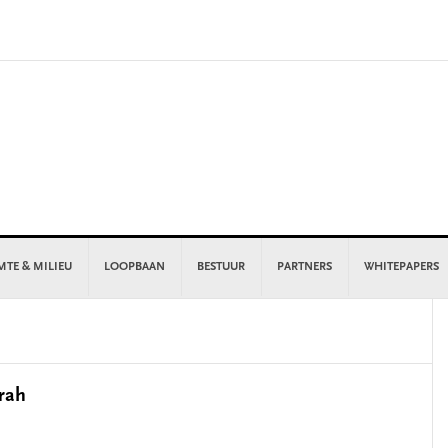
MTE & MILIEU
LOOPBAAN
BESTUUR
PARTNERS
WHITEPAPERS
P
S
rah