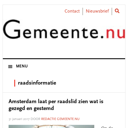
Skip
Skip
Skip
Skip
to
to
to
to
Contact
Nieuwsbrief
primary
main
primary
footer
navigation
content
sidebar
MENU
raadsinformatie
Amsterdam laat per raadslid zien wat is
gezegd en gestemd
31 januari 2017
DOOR
REDACTIE GEMEENTE.NU