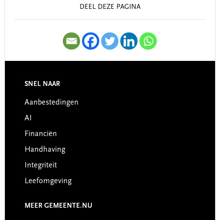
DEEL DEZE PAGINA
SNEL NAAR
Footer
Aanbestedingen
AI
Financiën
Handhaving
Integriteit
Leefomgeving
MEER GEMEENTE.NU