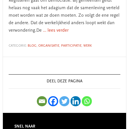
Regisseren gaat om democratie. Bij gemeenten geldt
helaas nog vaak het adagium dat de samenleving verteld
moet worden wat ze doen moeten. Zo volgt de ene regel
de andere. Dat de werkelijkheid anders loopt wekt dan
verwondering.De
... lees verder
CATEGORIE:
BLOG
,
ORGANISATIE
,
PARTICIPATIE
,
WERK
Primary
Sidebar
DEEL DEZE PAGINA
SNEL NAAR