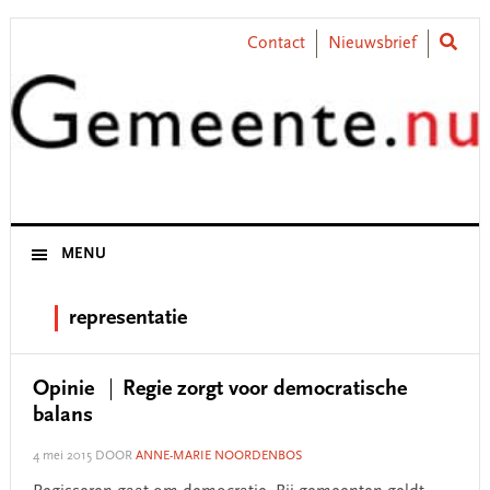
Skip
Skip
Skip
Skip
to
to
to
to
Contact
Nieuwsbrief
primary
main
primary
footer
navigation
content
sidebar
MENU
representatie
Opinie
Regie zorgt voor democratische
balans
4 mei 2015
DOOR
ANNE-MARIE NOORDENBOS