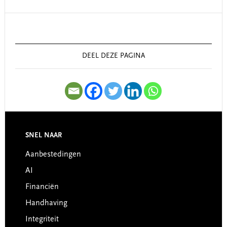
Primary
Sidebar
DEEL DEZE PAGINA
SNEL NAAR
Footer
Aanbestedingen
AI
Financiën
Handhaving
Integriteit