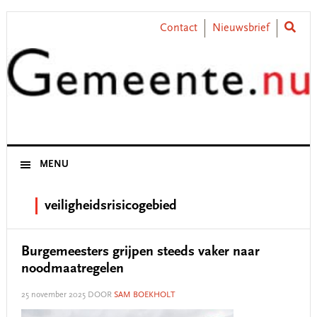
Skip
Skip
Skip
Skip
to
to
to
to
Contact
Nieuwsbrief
primary
main
primary
footer
navigation
content
sidebar
MENU
veiligheidsrisicogebied
Burgemeesters grijpen steeds vaker naar
noodmaatregelen
25 november 2025
DOOR
SAM BOEKHOLT