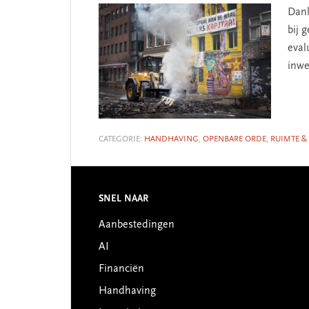
Dank
bij 
eval
inwe
CATEGORIE:
HANDHAVING
,
OPENBARE ORDE
,
RUIMTE &
SNEL NAAR
Footer
Aanbestedingen
AI
Financiën
Handhaving