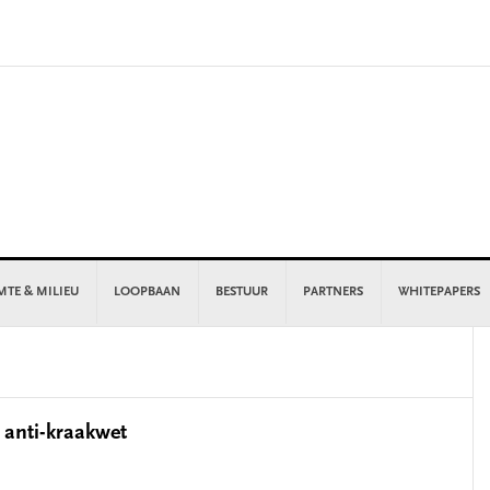
MTE & MILIEU
LOOPBAAN
BESTUUR
PARTNERS
WHITEPAPERS
P
S
 anti-kraakwet