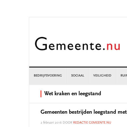
Skip
Skip
Skip
Skip
to
to
to
to
primary
main
primary
footer
navigation
content
sidebar
BEDRIJFSVOERING
SOCIAAL
VEILIGHEID
RUI
Wet kraken en leegstand
Gemeenten bestrijden leegstand met
2 februari 2016
DOOR
REDACTIE GEMEENTE.NU