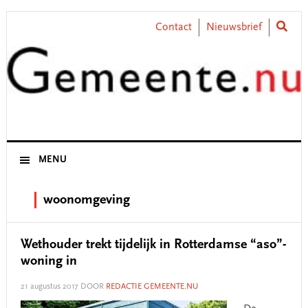
Skip
Skip
Skip
Skip
to
to
to
to
Contact
Nieuwsbrief
primary
main
primary
footer
navigation
content
sidebar
MENU
woonomgeving
Wethouder trekt tijdelijk in Rotterdamse “aso”-
woning in
21 augustus 2017
DOOR
REDACTIE GEMEENTE.NU