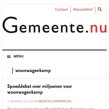
Skip
Skip
Skip
Skip
to
to
to
to
Contact
Nieuwsbrief
primary
main
primary
footer
navigation
content
sidebar
MENU
woonwagenkamp
Spoeddebat over miljoenen voor
woonwagenkamp
17 december 2012
DOOR
REDACTIE GEMEENTE.NU