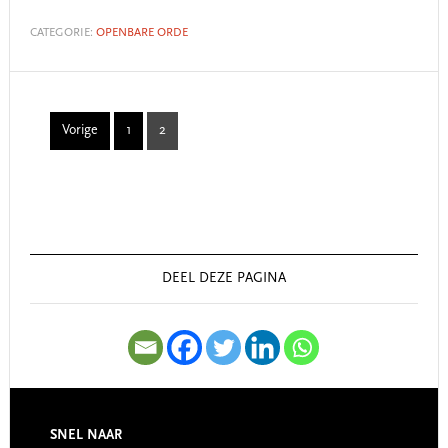
CATEGORIE:
OPENBARE ORDE
Vorige
1
2
Page
Page
Primary
Sidebar
DEEL DEZE PAGINA
SNEL NAAR
Footer