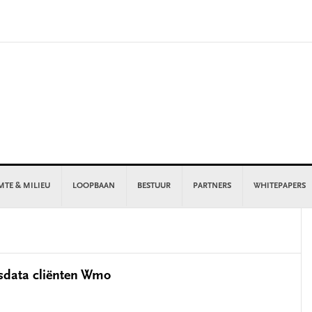
MTE & MILIEU
LOOPBAAN
BESTUUR
PARTNERS
WHITEPAPERS
P
S
ksdata cliënten Wmo