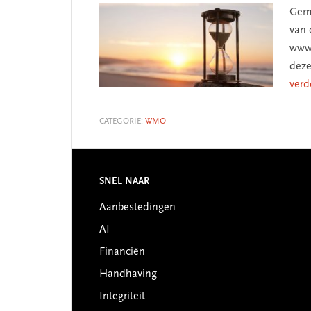
Geme
van 
www.
deze
verd
CATEGORIE:
WMO
SNEL NAAR
Footer
Aanbestedingen
AI
Financiën
Handhaving
Integriteit