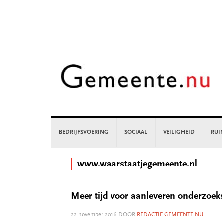
Skip
Skip
Skip
Skip
to
to
to
to
primary
main
primary
footer
navigation
content
sidebar
BEDRIJFSVOERING
SOCIAAL
VEILIGHEID
RUI
www.waarstaatjegemeente.nl
Meer tijd voor aanleveren onderzoe
22 november 2016
DOOR
REDACTIE GEMEENTE.NU