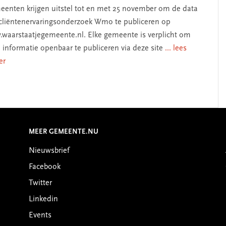
enten krijgen uitstel tot en met 25 november om de data
cliëntenervaringsonderzoek Wmo te publiceren op
waarstaatjegemeente.nl. Elke gemeente is verplicht om
 informatie openbaar te publiceren via deze site
... lees
er
MEER GEMEENTE.NU
Nieuwsbrief
Facebook
Twitter
Linkedin
Events