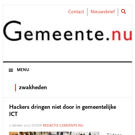
Skip
Skip
Skip
Skip
to
to
to
to
Contact
Nieuwsbrief
primary
main
primary
footer
navigation
content
sidebar
MENU
zwakheden
Hackers dringen niet door in gemeentelijke
ICT
2 oktober 2017
DOOR
REDACTIE GEMEENTE.NU