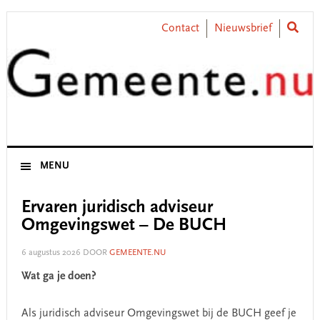
Skip
Skip
Skip
Skip
to
to
to
to
Contact
Nieuwsbrief
primary
main
primary
footer
navigation
content
sidebar
MENU
Ervaren juridisch adviseur
Omgevingswet – De BUCH
6 augustus 2026
DOOR
GEMEENTE.NU
Wat ga je doen?
Als juridisch adviseur Omgevingswet bij de BUCH geef je