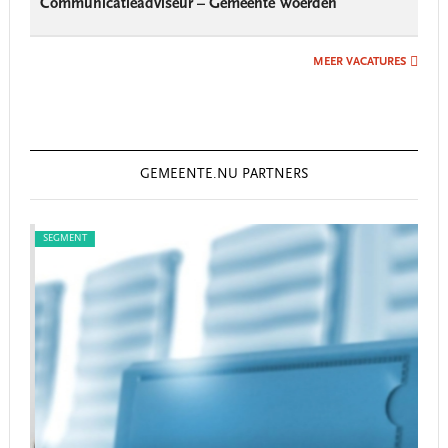
Communicatieadviseur – Gemeente Woerden
MEER VACATURES
GEMEENTE.NU PARTNERS
SEGMENT
SEG