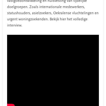
vastgoedontwikkeling en huisvesting van tijdelijke
doelgroepen. Zoals internationale medewerkers,
statushouders, asielzoekers, Oekraïense vluchtelingen en
urgent woningzoekenden. Bekijk hier het volledige
interview.