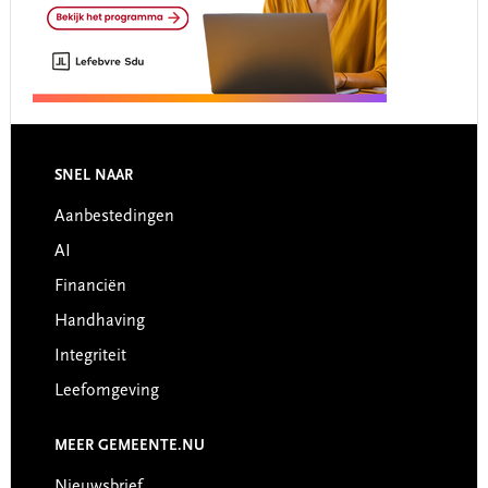
Footer
SNEL NAAR
Aanbestedingen
AI
Financiën
Handhaving
Integriteit
Leefomgeving
MEER GEMEENTE.NU
Nieuwsbrief