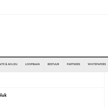
MTE & MILIEU
LOOPBAAN
BESTUUR
PARTNERS
WHITEPAPERS
P
S
eluk