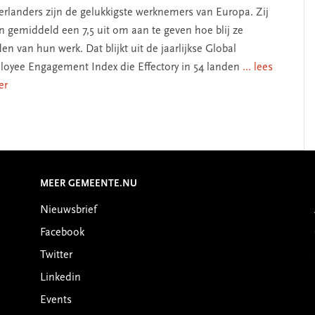
rlanders zijn de gelukkigste werknemers van Europa. Zij
n gemiddeld een 7,5 uit om aan te geven hoe blij ze
en van hun werk. Dat blijkt uit de jaarlijkse Global
oyee Engagement Index die Effectory in 54 landen
... lees
er
MEER GEMEENTE.NU
Nieuwsbrief
Facebook
Twitter
Linkedin
Events