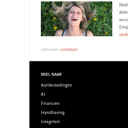
Nede
dele
word
Empl
verd
CATEGORIE:
LOOPBAAN
SNEL NAAR
Footer
Aanbestedingen
AI
Financiën
Handhaving
Integriteit