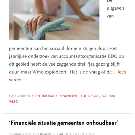
De
uitgaven
van
gemeenten aan het sociaal domein stijgen door. Het
jaarlijkse onderzoek van accountantsorganisatie BDO op
dit gebied heeft de veelzeggende titel: ‘Jeugdzorg blijft
duur, maar Wmo explodeert’. Het is de vraag of de
... lees
verder
CATEGORIE:
DECENTRALISATIE
,
FINANCIËN
,
JEUGDZORG
,
SOCIAAL
,
WMO
‘Financiële situatie gemeenten onhoudbaar’
14 januari 2021
DOOR ANP/ REDACTIE GEMEENTE.NU