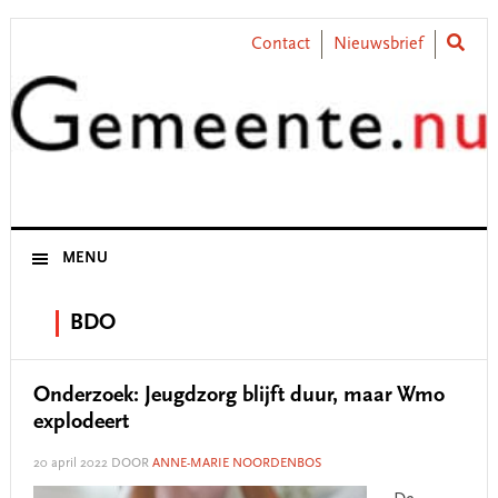
Skip
Skip
Skip
Skip
to
to
to
to
Contact
Nieuwsbrief
primary
main
primary
footer
navigation
content
sidebar
MENU
BDO
Onderzoek: Jeugdzorg blijft duur, maar Wmo
explodeert
20 april 2022
DOOR
ANNE-MARIE NOORDENBOS