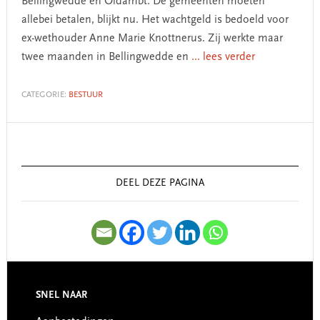
Bellingwedde en Oldambt. De gemeenten moeten
allebei betalen, blijkt nu. Het wachtgeld is bedoeld voor
ex-wethouder Anne Marie Knottnerus. Zij werkte maar
twee maanden in Bellingwedde en
... lees verder
CATEGORIE:
BESTUUR
Primary
Sidebar
DEEL DEZE PAGINA
SNEL NAAR
Footer