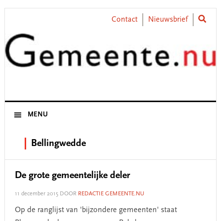
Skip
Skip
Skip
Skip
to
to
to
to
Contact
Nieuwsbrief
primary
main
primary
footer
navigation
content
sidebar
MENU
Bellingwedde
De grote gemeentelijke deler
11 december 2015
DOOR
REDACTIE GEMEENTE.NU
Op de ranglijst van 'bijzondere gemeenten' staat