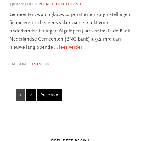
5 juni 2015
DOOR
REDACTIE GEMEENTE.NU
Gemeenten, woningbouwcorporaties en zorginstellingen
financieren zich steeds vaker via de markt voor
onderhandse leningen.Afgelopen jaar verstrekte de Bank
Nederlandse Gemeenten (BNG Bank) € 9,2 mrd aan
nieuwe langlopende
... lees verder
CATEGORIE:
FINANCIËN
1
2
Volgende
Page
Page
Primary
Sidebar