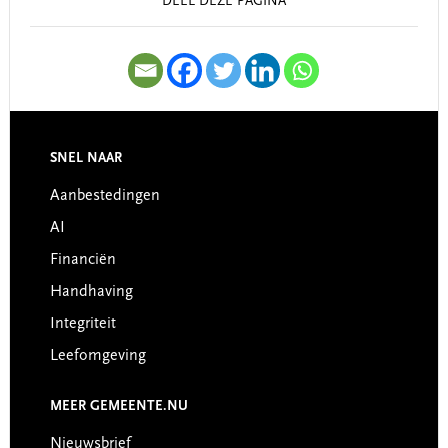
DEEL DEZE PAGINA
SNEL NAAR
Footer
Aanbestedingen
AI
Financiën
Handhaving
Integriteit
Leefomgeving
MEER GEMEENTE.NU
Nieuwsbrief