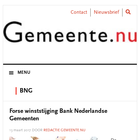
Skip
Skip
Skip
Skip
to
to
to
to
Contact
Nieuwsbrief
primary
main
primary
footer
navigation
content
sidebar
MENU
BNG
Forse winststijging Bank Nederlandse
Gemeenten
13 maart 2017
DOOR
REDACTIE GEMEENTE.NU