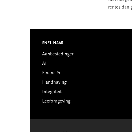
rentes dan g
Footer
SNEL NAAR
Aanbestedingen
AI
Financiën
Handhaving
Integriteit
Leefomgeving