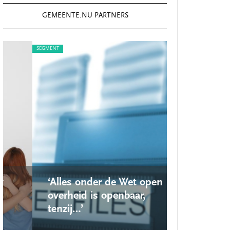
GEMEENTE.NU PARTNERS
SEGMENT
SEGMENT
‘Alles onder de Wet open
‘Nieuwe 
overheid is openbaar,
school r
tenzij…’
op’