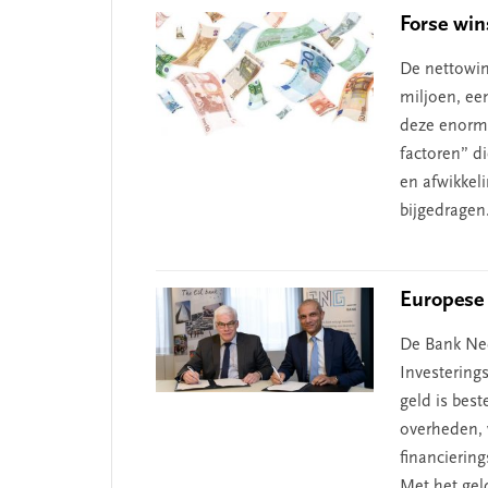
Forse win
De nettowin
miljoen, ee
deze enorme
factoren” d
en afwikkel
bijgedragen
Europese 
De Bank Ne
Investering
geld is best
overheden, 
financierin
Met het gel