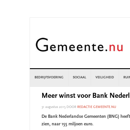
Skip
Skip
Skip
Skip
to
to
to
to
primary
main
primary
footer
navigation
content
sidebar
BEDRIJFSVOERING
SOCIAAL
VEILIGHEID
RUI
Meer winst voor Bank Nede
31 augustus 2015
DOOR
REDACTIE GEMEENTE.NU
De Bank Nederlandse Gemeenten (BNG) heeft in 
zien, naar 155 miljoen euro.