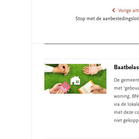
Vorige art
Stop met de aanbestedingslote
NT
SEGMENT
Reader
Interactions
Baatbelas
De gemeent
met ‘gebouw
woning. BNG
via de lokal
e missie van Segment
‘Persoonlijk le
met deze co
begint bij zelfk
niet gekopp