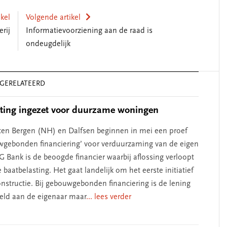
ikel
Volgende artikel
rij
Informatievoorziening aan de raad is
ondeugdelijk
SEGMENT
GERELATEERD
ting ingezet voor duurzame woningen
en Bergen (NH) en Dalfsen beginnen in mei een proef
gebonden financiering’ voor verduurzaming van de eigen
 Bank is de beoogde financier waarbij aflossing verloopt
e baatbelasting. Het gaat landelijk om het eerste initiatief
iderschap
‘Met een integrale aanpak
nstructie. Bij gebouwgebonden financiering is de lening
ennis’
kun je de jeugd beter
eld aan de eigenaar maar
... lees verder
helpen’