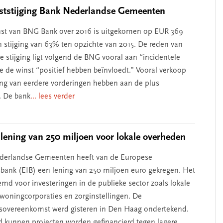
ststijging Bank Nederlandse Gemeenten
st van BNG Bank over 2016 is uitgekomen op EUR 369
n stijging van 63% ten opzichte van 2015. De reden van
 stijging ligt volgend de BNG vooral aan “incidentele
ie de winst “positief hebben beïnvloedt.” Vooral verkoop
ing van eerdere vorderingen hebben aan de plus
. De bank
... lees verder
lening van 250 miljoen voor lokale overheden
derlandse Gemeenten heeft van de Europese
sbank (EIB) een lening van 250 miljoen euro gekregen. Het
emd voor investeringen in de publieke sector zoals lokale
woningcorporaties en zorginstellingen. De
gsovereenkomst werd gisteren in Den Haag ondertekend.
d kunnen projecten worden gefinancierd tegen lagere