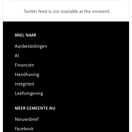
Twitter feed is not available at the moment.
Footer
SNEL NAAR
Aanbestedingen
AI
Financiën
Handhaving
Integriteit
Leefomgeving
MEER GEMEENTE.NU
Nieuwsbrief
Facebook