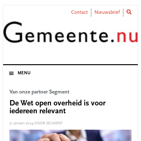
Skip
Skip
Skip
Skip
to
to
to
to
Contact
Nieuwsbrief
primary
main
primary
footer
navigation
content
sidebar
MENU
Van onze partner Segment
De Wet open overheid is voor
iedereen relevant
31 januari 2024
DOOR SEGMENT