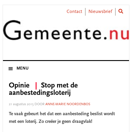
Skip
Skip
Skip
Skip
to
to
to
to
Contact
Nieuwsbrief
primary
main
primary
footer
navigation
content
sidebar
MENU
Opinie
Stop met de
aanbestedingsloterij
21 augustus 2015
DOOR
ANNE-MARIE NOORDENBOS
Te vaak gebeurt het dat een aanbesteding beslist wordt
met een loterij. Zo creëer je geen draagvlak!