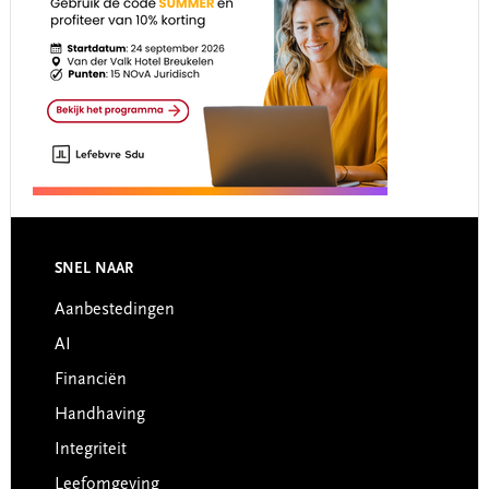
Footer
SNEL NAAR
Aanbestedingen
AI
Financiën
Handhaving
Integriteit
Leefomgeving