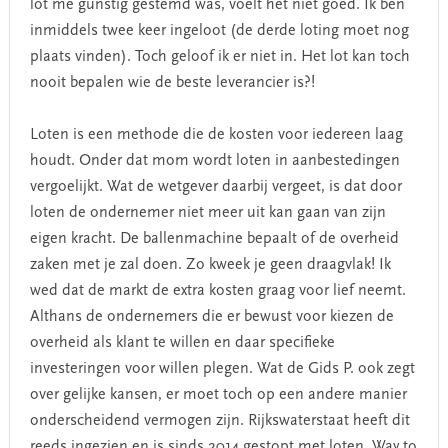
lot me gunstig gestemd was, voelt het niet goed. Ik ben
inmiddels twee keer ingeloot (de derde loting moet nog
plaats vinden). Toch geloof ik er niet in. Het lot kan toch
nooit bepalen wie de beste leverancier is?!
Loten is een methode die de kosten voor iedereen laag
houdt. Onder dat mom wordt loten in aanbestedingen
vergoelijkt. Wat de wetgever daarbij vergeet, is dat door
loten de ondernemer niet meer uit kan gaan van zijn
eigen kracht. De ballenmachine bepaalt of de overheid
zaken met je zal doen. Zo kweek je geen draagvlak! Ik
wed dat de markt de extra kosten graag voor lief neemt.
Althans de ondernemers die er bewust voor kiezen de
overheid als klant te willen en daar specifieke
investeringen voor willen plegen. Wat de Gids P. ook zegt
over gelijke kansen, er moet toch op een andere manier
onderscheidend vermogen zijn. Rijkswaterstaat heeft dit
reeds ingezien en is sinds 2014 gestopt met loten. Way to