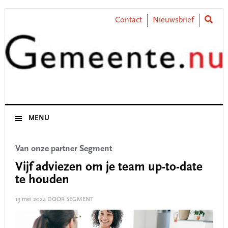
Skip
Skip
Skip
Skip
to
to
to
to
Contact
Nieuwsbrief
primary
main
primary
footer
navigation
content
sidebar
MENU
Van onze partner Segment
Vijf adviezen om je team up-to-date
te houden
13 mei 2024
DOOR SEGMENT