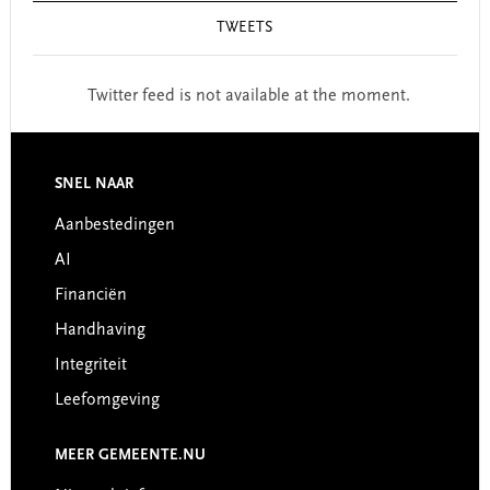
TWEETS
Twitter feed is not available at the moment.
Footer
SNEL NAAR
Aanbestedingen
AI
Financiën
Handhaving
Integriteit
Leefomgeving
MEER GEMEENTE.NU