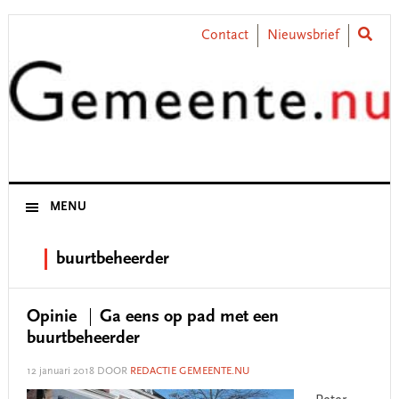
Skip
Skip
Skip
Skip
to
to
to
to
Contact
Nieuwsbrief
primary
main
primary
footer
navigation
content
sidebar
MENU
buurtbeheerder
Opinie
Ga eens op pad met een
buurtbeheerder
12 januari 2018
DOOR
REDACTIE GEMEENTE.NU