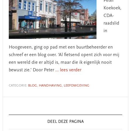
Peter
Koekoek,
CDA-
raadslid
in
Hoogeveen, ging op pad met een buurtbeheerder en
schreef er een blog over. ‘Al fietsend opent zich voor mij
een wereld die er altijd is, maar die ik eigenlijk nooit
bewust zie.’ Door Peter
... lees verder
CATEGORIE:
BLOG
,
HANDHAVING
,
LEEFOMGEVING
Primary
Sidebar
DEEL DEZE PAGINA