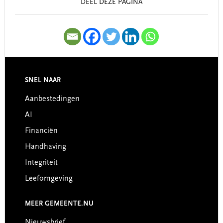
DEEL DEZE PAGINA
SNEL NAAR
Footer
Aanbestedingen
AI
Financiën
Handhaving
Integriteit
Leefomgeving
MEER GEMEENTE.NU
Nieuwsbrief