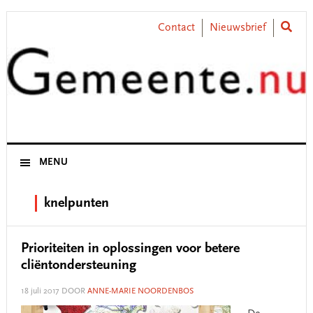
Skip
Skip
Skip
Skip
to
to
to
to
Contact
Nieuwsbrief
primary
main
primary
footer
navigation
content
sidebar
MENU
knelpunten
Prioriteiten in oplossingen voor betere
cliëntondersteuning
18 juli 2017
DOOR
ANNE-MARIE NOORDENBOS