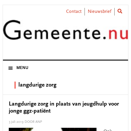
Skip
Skip
Skip
Skip
to
to
to
to
Contact
Nieuwsbrief
primary
main
primary
footer
navigation
content
sidebar
MENU
langdurige zorg
Langdurige zorg in plaats van jeugdhulp voor
jonge ggz-patiënt
3 juli 2019
DOOR ANP