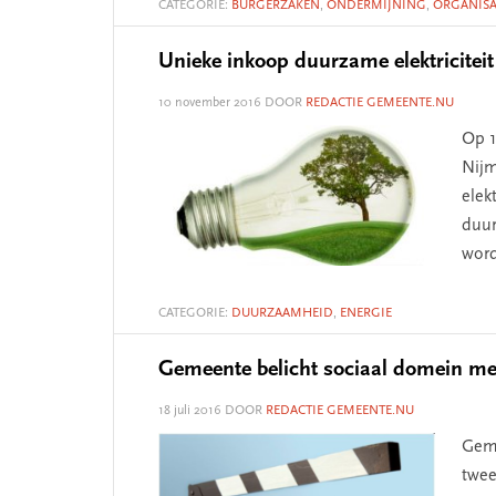
CATEGORIE:
BURGERZAKEN
,
ONDERMIJNING
,
ORGANISA
Unieke inkoop duurzame elektriciteit
10 november 2016
DOOR
REDACTIE GEMEENTE.NU
Op 1
Nijm
elek
duur
wor
CATEGORIE:
DUURZAAMHEID
,
ENERGIE
Gemeente belicht sociaal domein me
18 juli 2016
DOOR
REDACTIE GEMEENTE.NU
Geme
twee