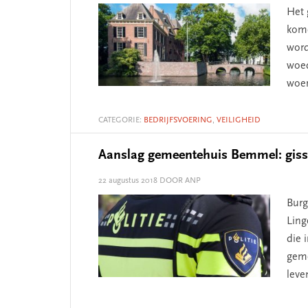
Het 
kome
word
woed
woe
CATEGORIE:
BEDRIJFSVOERING
,
VEILIGHEID
Aanslag gemeentehuis Bemmel: giss
22 augustus 2018
DOOR ANP
Bur
Ling
die 
geme
lev