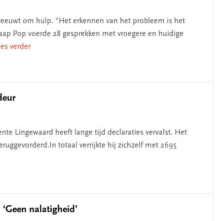
reeuwt om hulp. "Het erkennen van het probleem is het
aap Pop voerde 28 gesprekken met vroegere en huidige
lees verder
deur
te Lingewaard heeft lange tijd declaraties vervalst. Het
eruggevorderd.In totaal verrijkte hij zichzelf met 2695
 ‘Geen nalatigheid’