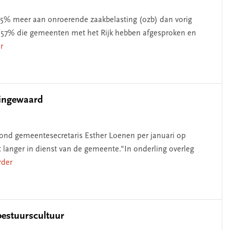
45% meer aan onroerende zaakbelasting (ozb) dan vorig
n 1,57% die gemeenten met het Rijk hebben afgesproken en
er
Lingewaard
tond gemeentesecretaris Esther Loenen per januari op
t langer in dienst van de gemeente."In onderling overleg
erder
 bestuurscultuur