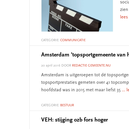
soci
zien
lees
CATEGORIE:
COMMUNICATIE
Amsterdam ’topsportgemeente van he
20 april 2016
DOOR
REDACTIE GEMEENTE.NU
Amsterdam is uitgeroepen tot dé topsportge
topsportprestaties gemeten over 41 topcompe
hoofdstad was in 2015 met maar liefst 35
... 
CATEGORIE:
BESTUUR
VEH: stijging ozb fors hoger