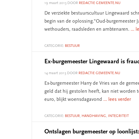
19 maart 2013
DOOR
REDACTIE GEMEENTE.NU
De verziekte bestuurscultuur Lingewaard sch
begin van de oplossing."Oud-burgemeester J
wethouders, raadsleden en ambtenaren.
... 
CATEGORIE:
BESTUUR
Ex-burgemeester Lingewaard is frau
14 maart 2013
DOOR
REDACTIE GEMEENTE.NU
Ex-burgemeester Harry de Vries van de gemeen
geld dat hij gestolen heeft, kan niet worden t
euro, blijkt woensdagavond
... lees verder
CATEGORIE:
BESTUUR
,
HANDHAVING
,
INTEGRITEIT
Ontslagen burgemeester op loonlijst: