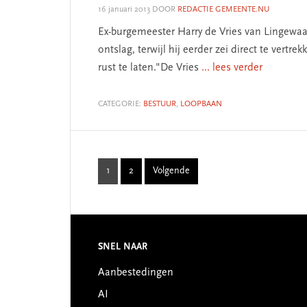
16 januari 2013
DOOR
REDACTIE GEMEENTE.NU
Ex-burgemeester Harry de Vries van Lingewaar
ontslag, terwijl hij eerder zei direct te ver
rust te laten."De Vries
... lees verder
CATEGORIE:
BESTUUR
,
LOOPBAAN
1
2
Volgende
Page
Page
SNEL NAAR
Footer
Aanbestedingen
AI